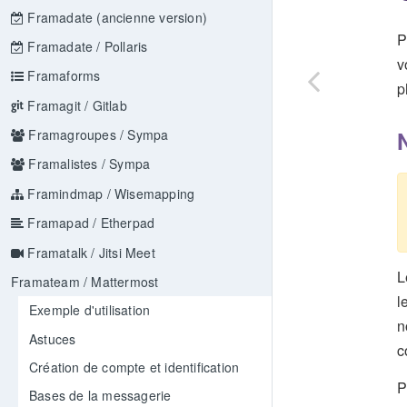
Framadate (ancienne version)
P
Framadate / Pollaris
v
Framaforms
p
Framagit / Gitlab
Framagroupes / Sympa
Framalistes / Sympa
Framindmap / Wisemapping
Framapad / Etherpad
Framatalk / Jitsi Meet
L
Framateam / Mattermost
l
Exemple d'utilisation
n
Astuces
c
Création de compte et identification
P
Bases de la messagerie