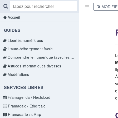
MODIFIE
Accueil
GUIDES
Libertés numériques
L'auto-hébergement facile
L
Comprendre le numérique (avec les doigts)
M
Astuces informatiques diverses
f
Modérations
À
v
SERVICES LIBRES
d
Framagenda / Nextcloud
d
Framacalc / Ethercalc
Framacarte / uMap