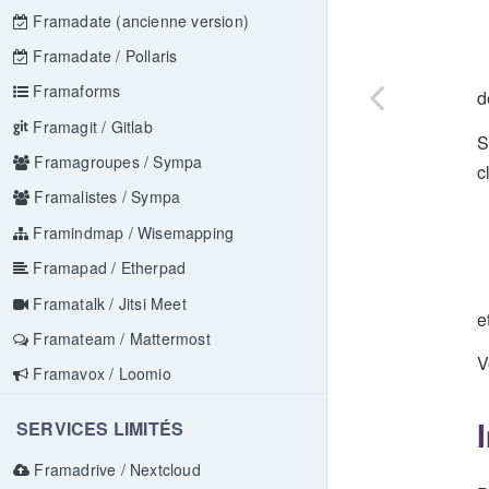
Framadate (ancienne version)
Framadate / Pollaris
Framaforms
d
Framagit / Gitlab
S
Framagroupes / Sympa
c
Framalistes / Sympa
Framindmap / Wisemapping
Framapad / Etherpad
Framatalk / Jitsi Meet
e
Framateam / Mattermost
V
Framavox / Loomio
SERVICES LIMITÉS
Framadrive / Nextcloud