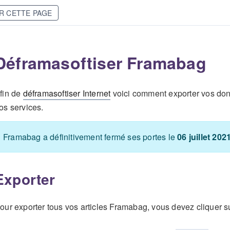
R CETTE PAGE
Déframasoftiser Framabag
fin de
déframasoftiser Internet
voici comment exporter vos do
os services.
Framabag a définitivement fermé ses portes le
06 juillet 202
Exporter
our exporter tous vos articles Framabag, vous devez cliquer su