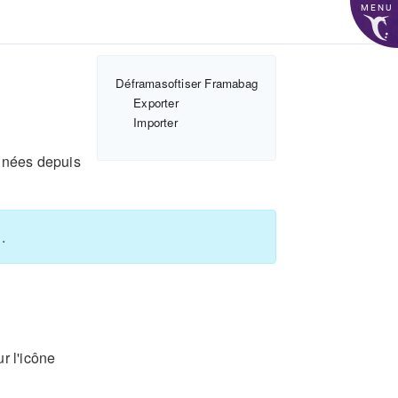
MENU
Déframasoftiser Framabag
Exporter
Importer
nnées depuis
1
.
r l'icône