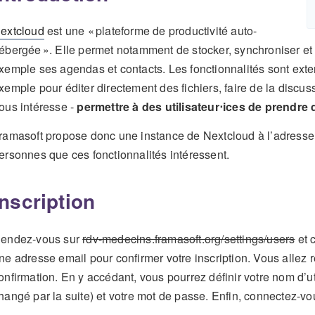
extcloud
est une « plateforme de productivité auto-
ébergée ». Elle permet notamment de stocker, synchroniser et p
xemple ses agendas et contacts. Les fonctionnalités sont exten
xemple pour éditer directement des fichiers, faire de la discus
ous intéresse -
permettre à des utilisateur⋅ices de prendre
ramasoft propose donc une instance de Nextcloud à l’adress
ersonnes que ces fonctionnalités intéressent.
Inscription
endez-vous sur
rdv-medecins.framasoft.org/settings/users
et c
ne adresse email pour confirmer votre inscription. Vous allez 
onfirmation. En y accédant, vous pourrez définir votre nom d’uti
hangé par la suite) et votre mot de passe. Enfin, connectez-vo