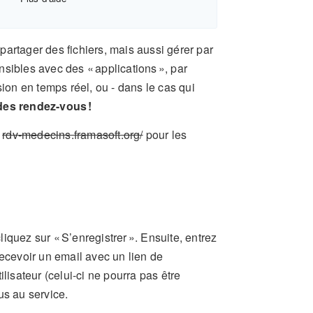
artager des fichiers, mais aussi gérer par
sibles avec des « applications », par
sion en temps réel, ou - dans le cas qui
 des rendez-vous !
e
rdv-medecins.framasoft.org/
pour les
liquez sur « S’enregistrer ». Ensuite, entrez
recevoir un email avec un lien de
lisateur (celui-ci ne pourra pas être
us au service.