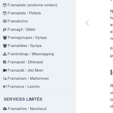
Framadate (ancienne version)
N
Framadate / Pollaris
h
Framaforms
e
Framagit / Gitlab
e
Framagroupes / Sympa
n
Framalistes / Sympa
F
Framindmap / Wisemapping
p
Framapad / Etherpad
Framatalk / Jitsi Meet
Framateam / Mattermost
R
Framavox / Loomio
u
SERVICES LIMITÉS
c
c
Framadrive / Nextcloud