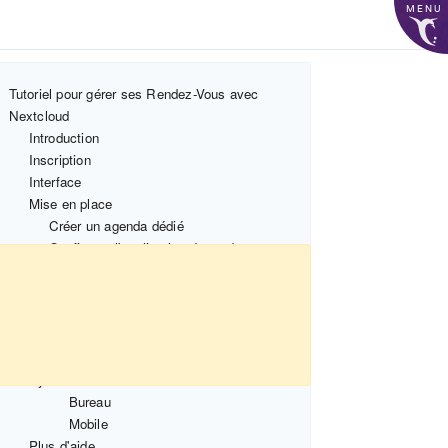
MENU
Tutoriel pour gérer ses Rendez-Vous avec
Nextcloud
Introduction
Inscription
Interface
Mise en place
Créer un agenda dédié
Configurer l'application de rendez-vous
Ajouter ses créneaux de rendez-vous
Ajouter des rendez-vous le samedi
et/ou le dimanche
Publier l'adresse à diffuser
Partager l'agenda
Synchronisation
Bureau
Mobile
Plus d'aide