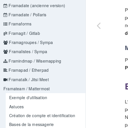
Framadate (ancienne version)
P
Framadate / Pollaris
p
Framaforms
n
d
Framagit / Gitlab
Framagroupes / Sympa
M
Framalistes / Sympa
P
Framindmap / Wisemapping
P
Framapad / Etherpad
Framatalk / Jitsi Meet
Framateam / Mattermost
Exemple d'utilisation
L
Astuces
p
Création de compte et identification
N
p
Bases de la messagerie